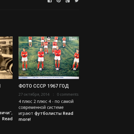
Й
ФОТО СССР 1967 ГОД
27 октября, 2014
0 comments
4 плюс 2 плюс 4 - по самой
современной системе
вичи
",
играют
футболисты
Read
у
Read
more!