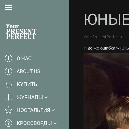
ЮНЫЕ
YourPresentPerfect.ru
«Где же ошибка?» Юны
О НАС
ABOUT US
КУПИТЬ
ЖУРНАЛЫ
НОСТАЛЬГИЯ
КРОССВОРДЫ