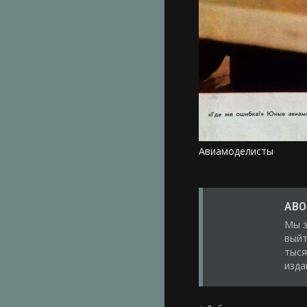
Авиамоделисты
ABO
Мы з
выйт
тыся
изда