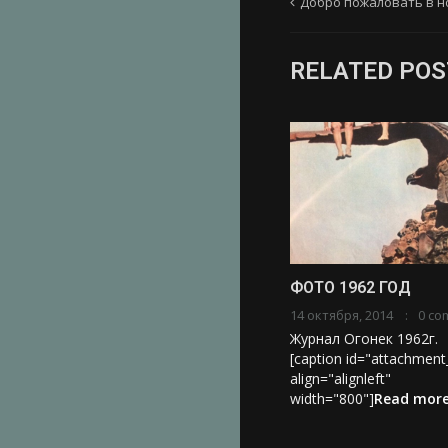
Добро пожаловать в н
RELATED POS
ФОТО 1962 ГОД
14 октября, 2014
0 co
Журнал Огонек 1962г.
[caption id="attachmen
align="alignleft"
width="800"]
Read more