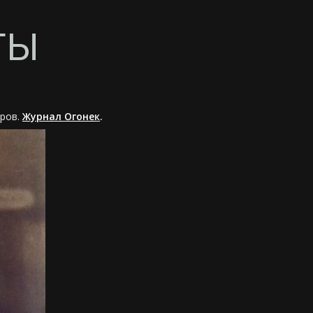
ТЫ
еров.
Журнал Огоне
к
.