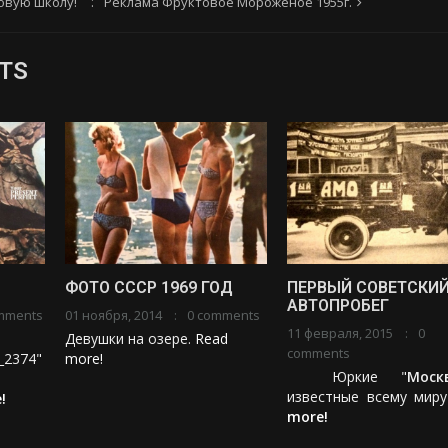
овую школу!
Реклама Фруктовое Мороженое 1955г.
TS
ФОТО СССР 1969 ГОД
ПЕРВЫЙ СОВЕТСКИ
АВТОПРОБЕГ
mments
01 ноября, 2014
0 comments
11 февраля, 2015
0
Девушки на озере.
Read
comments
t_2374"
more!
Юркие "
Моск
известные всему мир
!
more!