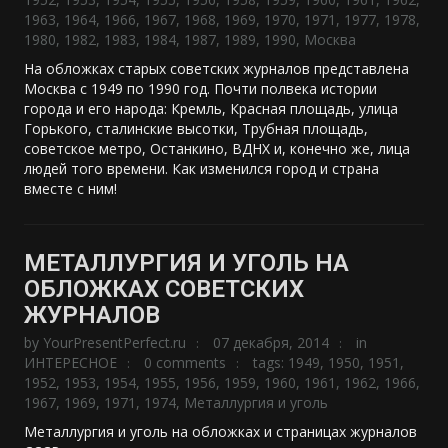
1963
,
1964
,
1966
,
1967
,
1968
,
1969
,
1970
,
1971
,
1977
,
1978
,
1980
,
1982
,
1983
,
1984
,
1987
,
1989
,
1990
,
Москва
На обложках старых советских журналов представлена
Москва с 1949 по 1990 год. Почти полвека истории
города и его народа: Кремль, Красная площадь, улица
Горького, сталинские высотки, Трубная площадь,
советское метро, Останкино, ВДНХ и, конечно же, лица
людей того времени. Как изменился город и страна
вместе с ним!
МЕТАЛЛУРГИЯ И УГОЛЬ НА
ОБЛОЖКАХ СОВЕТСКИХ
ЖУРНАЛОВ
by
YourPresentPerfect.ru
07 декабря, 2014
in
ИНТЕРЕСНОЕ
0 comments
tags:
1949
,
1950
,
1951
,
1952
,
1953
,
1954
,
1955
,
1956
,
1959
,
1960
,
1961
,
1962
,
1966
,
1967
,
1969
,
1971
,
1974
,
Металлургия и уголь
Металлургия и уголь на обложках и страницах журналов