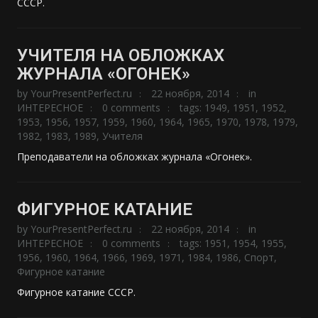
СССР.
УЧИТЕЛЯ НА ОБЛОЖКАХ
ЖУРНАЛА «ОГОНЕК»
by
YourPresentPerfect.ru
22 ноября, 2014
in
ИНТЕРЕСНОЕ
0 comments
tags:
1949
,
1951
,
1952
,
1953
,
1956
,
1957
,
1959
,
1960
,
1964
,
1965
,
1970
,
1978
,
1979
,
1982
,
1983
,
1989
,
Учителя
Преподаватели на обложках журнала «Огонек».
ФИГУРНОЕ КАТАНИЕ
by
YourPresentPerfect.ru
22 ноября, 2014
in
ИНТЕРЕСНОЕ
0 comments
tags:
1951
,
1954
,
1955
,
1956
,
1960
,
1964
,
1966
,
1969
,
1971
,
1984
,
1986
,
Спорт
,
Фигурное катание
Фигурное катание СССР.