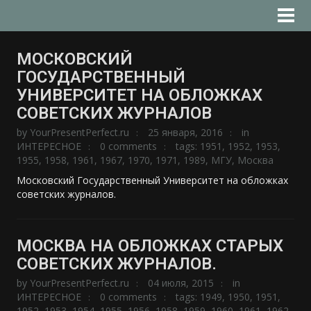
МОСКОВСКИЙ
ГОСУДАРСТВЕННЫЙ
УНИВЕРСИТЕТ НА ОБЛОЖКАХ
СОВЕТСКИХ ЖУРНАЛОВ
by
YourPresentPerfect.ru
25 января, 2016
in
ИНТЕРЕСНОЕ
0 comments
tags:
1951
,
1952
,
1953
,
1955
,
1958
,
1961
,
1967
,
1970
,
1971
,
1989
,
МГУ
,
Москва
Московский Государственный Университет на обложках
советских журналов.
МОСКВА НА ОБЛОЖКАХ СТАРЫХ
СОВЕТСКИХ ЖУРНАЛОВ.
by
YourPresentPerfect.ru
04 июля, 2015
in
ИНТЕРЕСНОЕ
0 comments
tags:
1949
,
1950
,
1951
,
1952
,
1953
,
1954
,
1955
,
1956
,
1958
,
1959
,
1960
,
1961
,
1962
,