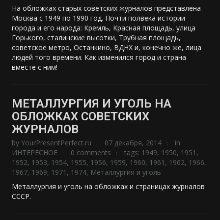
На обложках старых советских журналов представлена
Москва с 1949 по 1990 год. Почти полвека истории
города и его народа: Кремль, Красная площадь, улица
Горького, сталинские высотки, Трубная площадь,
советское метро, Останкино, ВДНХ и, конечно же, лица
людей того времени. Как изменился город и страна
вместе с ним!
МЕТАЛЛУРГИЯ И УГОЛЬ НА
ОБЛОЖКАХ СОВЕТСКИХ
ЖУРНАЛОВ
by
YourPresentPerfect.ru
07 декабря, 2014
in
ИНТЕРЕСНОЕ
0 comments
tags:
1949
,
1950
,
1951
,
1952
,
1953
,
1954
,
1955
,
1956
,
1959
,
1960
,
1961
,
1962
,
1966
,
1967
,
1969
,
1971
,
1974
,
Металлургия и уголь
Металлургия и уголь на обложках и страницах журналов
СССР.