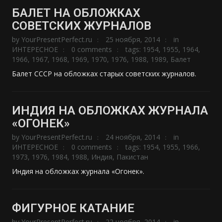
БАЛЕТ НА ОБЛОЖКАХ
СОВЕТСКИХ ЖУРНАЛОВ
by
YourPresentPerfect.ru
25 ноября, 2014
in
ИНТЕРЕСНОЕ
0 comments
tags:
1954
,
1955
,
1964
,
1966
,
1967
,
1968
,
1969
,
1970
,
1976
,
1988
,
1989
,
Балет
Балет СССР на обложках старых советских журналов.
ИНДИЯ НА ОБЛОЖКАХ ЖУРНАЛА
«ОГОНЕК»
by
YourPresentPerfect.ru
24 ноября, 2014
in
ИНТЕРЕСНОЕ
0 comments
tags:
1954
,
1955
,
1966
,
1973
,
1976
,
1984
,
1988
,
Индия
,
Пакистан
Индия на обложках журнала «Огонек».
ФИГУРНОЕ КАТАНИЕ
by
YourPresentPerfect.ru
22 ноября, 2014
in