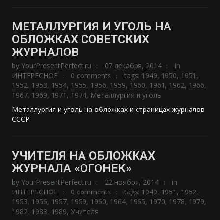
МЕТАЛЛУРГИЯ И УГОЛЬ НА
ОБЛОЖКАХ СОВЕТСКИХ
ЖУРНАЛОВ
by
YourPresentPerfect.ru
07 декабря, 2014
in
ИНТЕРЕСНОЕ
0 comments
tags:
1949
,
1950
,
1951
,
1952
,
1953
,
1954
,
1955
,
1956
,
1959
,
1960
,
1961
,
1962
,
1966
,
1967
,
1969
,
1971
,
1974
,
Металлургия и уголь
Металлургия и уголь на обложках и страницах журналов
СССР.
УЧИТЕЛЯ НА ОБЛОЖКАХ
ЖУРНАЛА «ОГОНЕК»
by
YourPresentPerfect.ru
22 ноября, 2014
in
ИНТЕРЕСНОЕ
0 comments
tags:
1949
,
1951
,
1952
,
1953
,
1956
,
1957
,
1959
,
1960
,
1964
,
1965
,
1970
,
1978
,
1979
,
1982
,
1983
,
1989
,
Учителя