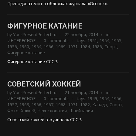
Преподаватели на обложках журнала «Огонек».
ФИГУРНОЕ КАТАНИЕ
by
YourPresentPerfect.ru
22 ноября, 2014
in
ИНТЕРЕСНОЕ
0 comments
tags:
1951
,
1954
,
1955
,
1956
,
1960
,
1964
,
1966
,
1969
,
1971
,
1984
,
1986
,
Спорт
,
Фигурное катание
Фигурное катание СССР.
СОВЕТСКИЙ ХОККЕЙ
by
YourPresentPerfect.ru
21 ноября, 2014
in
ИНТЕРЕСНОЕ
0 comments
tags:
1949
,
1954
,
1956
,
1957
,
1963
,
1966
,
1967
,
1968
,
1971
,
1982
,
Канада
,
Спорт
,
Фото
,
Хоккей
,
Чехословакия
,
Швейцария
Советский хоккей в журналах СССР.