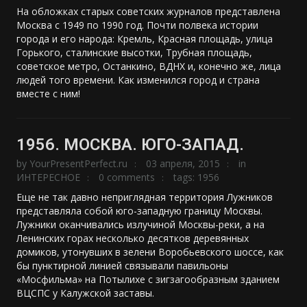
На обложках старых советских журналов представлена
Москва с 1949 по 1990 год. Почти полвека истории
города и его народа: Кремль, Красная площадь, улица
Горького, сталинские высотки, Трубная площадь,
советское метро, Останкино, ВДНХ и, конечно же, лица
людей того времени. Как изменился город и страна
вместе с ним!
1956. МОСКВА. ЮГО-ЗАПАД.
by
YourPresentPerfect.ru
03 апреля, 2015
in
ИНТЕРЕСНОЕ
0 comments
tags:
1956
Еще не так давно неприглядная территория Лужников
представляла собой юго-западную границу Москвы.
Лужники оканчивались излучиной Москвы-реки, а на
Ленинских горах несколько десятков деревянных
домиков, утонувших в зелени Воробьевского шоссе, как
бы пунктирной линией связывали павильоны
«Мосфильма» на Потылихе с зигзагообразным зданием
ВЦСПС у Калужской заставы.