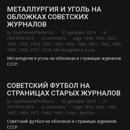
МЕТАЛЛУРГИЯ И УГОЛЬ НА
ОБЛОЖКАХ СОВЕТСКИХ
ЖУРНАЛОВ
by
YourPresentPerfect.ru
07 декабря, 2014
in
ИНТЕРЕСНОЕ
0 comments
tags:
1949
,
1950
,
1951
,
1952
,
1953
,
1954
,
1955
,
1956
,
1959
,
1960
,
1961
,
1962
,
1966
,
1967
,
1969
,
1971
,
1974
,
Металлургия и уголь
Металлургия и уголь на обложках и страницах журналов
СССР.
СОВЕТСКИЙ ФУТБОЛ НА
СТРАНИЦАХ СТАРЫХ ЖУРНАЛОВ
by
YourPresentPerfect.ru
02 декабря, 2014
in
ИНТЕРЕСНОЕ
0 comments
tags:
1955
,
1962
,
1965
,
1967
,
1969
,
1971
,
1983
,
1989
,
Спорт
,
Футбол
Советский футбол на обложках и страницах журналов
СССР.