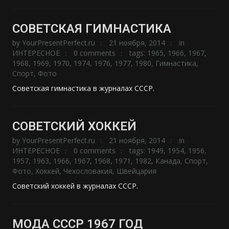
СОВЕТСКАЯ ГИМНАСТИКА
by
YourPresentPerfect.ru
21 ноября, 2014
in
ИНТЕРЕСНОЕ
0 comments
tags:
1965
,
1966
,
1967
,
1968
,
1969
,
1970
,
1974
,
1976
,
1977
,
1980
,
Гимнастика
,
Спорт
,
Фото
Советская гимнастика в журналах СССР.
СОВЕТСКИЙ ХОККЕЙ
by
YourPresentPerfect.ru
21 ноября, 2014
in
ИНТЕРЕСНОЕ
0 comments
tags:
1949
,
1954
,
1956
,
1957
,
1963
,
1966
,
1967
,
1968
,
1971
,
1982
,
Канада
,
Спорт
,
Фото
,
Хоккей
,
Чехословакия
,
Швейцария
Советский хоккей в журналах СССР.
МОДА СССР 1967 ГОД