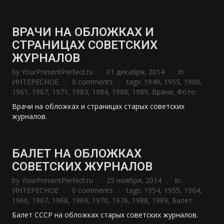
ВРАЧИ НА ОБЛОЖКАХ И
СТРАНИЦАХ СОВЕТСКИХ
ЖУРНАЛОВ
by
YourPresentPerfect.ru
01 декабря, 2014
in
ИНТЕРЕСНОЕ
0 comments
tags:
1949
,
1955
,
1960
,
1961
,
1967
,
1971
,
1983
,
1984
,
1988
,
1989
,
Врачи
,
Фото
Врачи на обложках и страницах старых советских
журналов.
БАЛЕТ НА ОБЛОЖКАХ
СОВЕТСКИХ ЖУРНАЛОВ
by
YourPresentPerfect.ru
25 ноября, 2014
in
ИНТЕРЕСНОЕ
0 comments
tags:
1954
,
1955
,
1964
,
1966
,
1967
,
1968
,
1969
,
1970
,
1976
,
1988
,
1989
,
Балет
Балет СССР на обложках старых советских журналов.