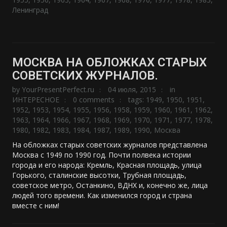
Ленинград
МОСКВА НА ОБЛОЖКАХ СТАРЫХ
СОВЕТСКИХ ЖУРНАЛОВ.
by
YourPresentPerfect.ru
04 июля, 2015
in
ИНТЕРЕСНОЕ
0 comments
tags:
1949
,
1950
,
1951
,
1952
,
1953
,
1954
,
1955
,
1956
,
1958
,
1959
,
1960
,
1961
,
1962
,
1963
,
1964
,
1966
,
1967
,
1968
,
1969
,
1970
,
1971
,
1977
,
1978
,
1980
,
1982
,
1983
,
1984
,
1987
,
1989
,
1990
,
Москва
На обложках старых советских журналов представлена
Москва с 1949 по 1990 год. Почти полвека истории
города и его народа: Кремль, Красная площадь, улица
Горького, сталинские высотки, Трубная площадь,
советское метро, Останкино, ВДНХ и, конечно же, лица
людей того времени. Как изменился город и страна
вместе с ним!