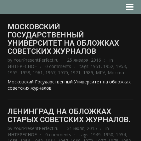
МОСКОВСКИЙ
ГОСУДАРСТВЕННЫЙ
УНИВЕРСИТЕТ НА ОБЛОЖКАХ
СОВЕТСКИХ ЖУРНАЛОВ
by
YourPresentPerfect.ru
25 января, 2016
in
ИНТЕРЕСНОЕ
0 comments
tags:
1951
,
1952
,
1953
,
1955
,
1958
,
1961
,
1967
,
1970
,
1971
,
1989
,
МГУ
,
Москва
Московский Государственный Университет на обложках
советских журналов.
ЛЕНИНГРАД НА ОБЛОЖКАХ
СТАРЫХ СОВЕТСКИХ ЖУРНАЛОВ.
by
YourPresentPerfect.ru
31 июля, 2015
in
ИНТЕРЕСНОЕ
0 comments
tags:
1949
,
1950
,
1954
,
1955
,
1956
,
1963
,
1964
,
1967
,
1968
,
1970
,
1977
,
1978
,
1983
,