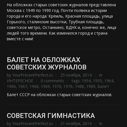
На обложках старых советских журналов представлена
Москва с 1949 по 1990 год. Почти полвека истории
города и его народа: Кремль, Красная площадь, улица
Горького, сталинские высотки, Трубная площадь,
советское метро, Останкино, ВДНХ и, конечно же, лица
людей того времени. Как изменился город и страна
вместе с ним!
БАЛЕТ НА ОБЛОЖКАХ
СОВЕТСКИХ ЖУРНАЛОВ
by
YourPresentPerfect.ru
25 ноября, 2014
in
ИНТЕРЕСНОЕ
0 comments
tags:
1954
,
1955
,
1964
,
1966
,
1967
,
1968
,
1969
,
1970
,
1976
,
1988
,
1989
,
Балет
Балет СССР на обложках старых советских журналов.
СОВЕТСКАЯ ГИМНАСТИКА
by
YourPresentPerfect.ru
21 ноября, 2014
in