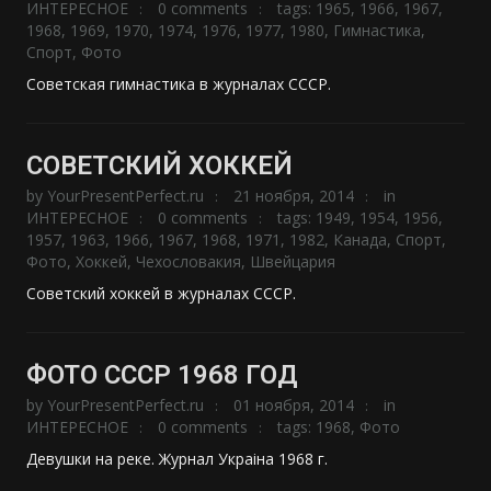
ИНТЕРЕСНОЕ
0 comments
tags:
1965
,
1966
,
1967
,
1968
,
1969
,
1970
,
1974
,
1976
,
1977
,
1980
,
Гимнастика
,
Спорт
,
Фото
Советская гимнастика в журналах СССР.
СОВЕТСКИЙ ХОККЕЙ
by
YourPresentPerfect.ru
21 ноября, 2014
in
ИНТЕРЕСНОЕ
0 comments
tags:
1949
,
1954
,
1956
,
1957
,
1963
,
1966
,
1967
,
1968
,
1971
,
1982
,
Канада
,
Спорт
,
Фото
,
Хоккей
,
Чехословакия
,
Швейцария
Советский хоккей в журналах СССР.
ФОТО СССР 1968 ГОД
by
YourPresentPerfect.ru
01 ноября, 2014
in
ИНТЕРЕСНОЕ
0 comments
tags:
1968
,
Фото
Девушки на реке. Журнал Украiна 1968 г.