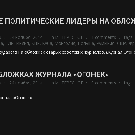
 ПОЛИТИЧЕСКИЕ ЛИДЕРЫ НА ОБЛОЖ
u
24 ноября, 2014
in
ИНТЕРЕСНОЕ
1 comments
tags:
ла
,
ГДР
,
Индия
,
КНР
,
Куба
,
Монголия
,
Польша
,
Румыния
,
США
,
Фр
сударств на обложках старых советских журналов. (Журнал Огон
БЛОЖКАХ ЖУРНАЛА «ОГОНЕК»
u
24 ноября, 2014
in
ИНТЕРЕСНОЕ
0 comments
tags:
рнала «Огонек».