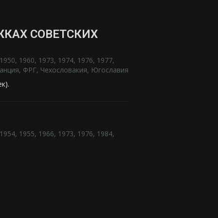
КАХ СОВЕТСКИХ
1950
,
1960
,
1973
,
1974
,
1976
,
1977
,
анция
,
ФРГ
,
Чехословакия
,
Югославия
ек).
1954
,
1955
,
1966
,
1973
,
1976
,
1984
,