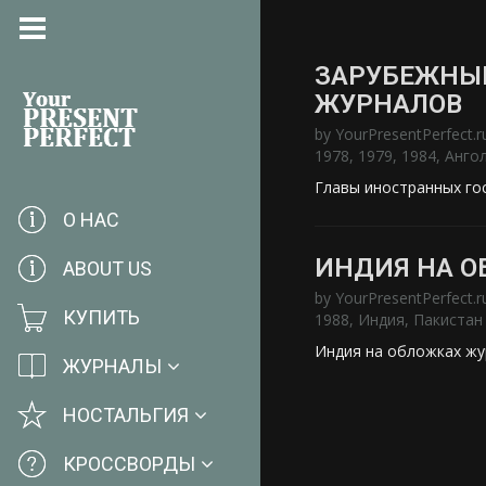
ЗАРУБЕЖНЫЕ
ЖУРНАЛОВ
by
YourPresentPerfect.r
1978
,
1979
,
1984
,
Анго
Главы иностранных го
О НАС
ИНДИЯ НА О
ABOUT US
by
YourPresentPerfect.r
КУПИТЬ
1988
,
Индия
,
Пакистан
Индия на обложках жу
ЖУРНАЛЫ
НОСТАЛЬГИЯ
КРОССВОРДЫ