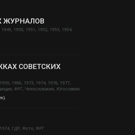
Х ЖУРНАЛОВ
:
1949
,
1950
,
1951
,
1952
,
1953
,
1954
,
КАХ СОВЕТСКИХ
1950
,
1960
,
1973
,
1974
,
1976
,
1977
,
анция
,
ФРГ
,
Чехословакия
,
Югославия
ек).
1974
,
ГДР
,
Фото
,
ФРГ