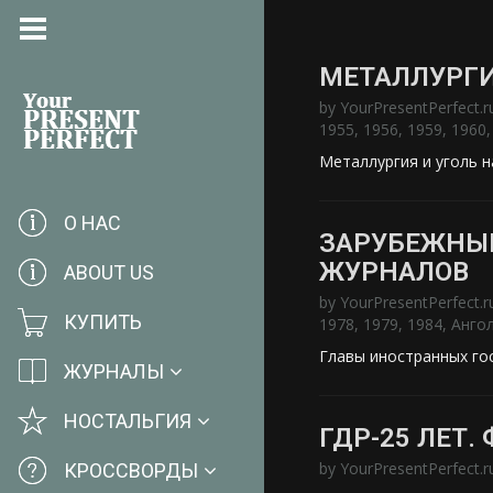
МЕТАЛЛУРГИ
by
YourPresentPerfect.r
1955
,
1956
,
1959
,
1960
Металлургия и уголь 
О НАС
ЗАРУБЕЖНЫЕ
ЖУРНАЛОВ
ABOUT US
by
YourPresentPerfect.r
КУПИТЬ
1978
,
1979
,
1984
,
Анго
Главы иностранных го
ЖУРНАЛЫ
НОСТАЛЬГИЯ
ГДР-25 ЛЕТ. 
by
YourPresentPerfect.r
КРОССВОРДЫ