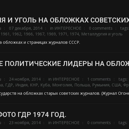
Я И УГОЛЬ НА ОБЛОЖКАХ СОВЕТСКИ
u
07 декабря, 2014
in
ИНТЕРЕСНОЕ
0 comments
tags
,
1961
,
1962
,
1966
,
1967
,
1969
,
1971
,
1974
,
Металлургия и уголь
на обложках и страницах журналов СССР.
 ПОЛИТИЧЕСКИЕ ЛИДЕРЫ НА ОБЛОЖ
u
24 ноября, 2014
in
ИНТЕРЕСНОЕ
1 comments
tags:
ла
,
ГДР
,
Индия
,
КНР
,
Куба
,
Монголия
,
Польша
,
Румыния
,
США
,
Фр
сударств на обложках старых советских журналов. (Журнал Огон
ФОТО ГДР 1974 ГОД.
u
23 ноября, 2014
in
ИНТЕРЕСНОЕ
0 comments
tags: