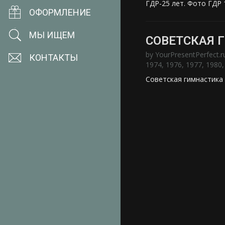
ГДР-25 лет. Фото ГДР 1
ОФОРМЛЕНИЕ
МЫ ИЩЕМ
СОВЕТСКАЯ 
by
YourPresentPerfect.r
КОНТАКТЫ
1974
,
1976
,
1977
,
1980
Советская гимнастика