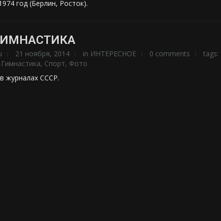
974 год (Берлин, Росток).
ГИМНАСТИКА
u
21 ноября, 2014
in
ИНТЕРЕСНОЕ
0 comments
tags:
,
Гимнастика
,
Спорт
,
Фото
 в журналах СССР.