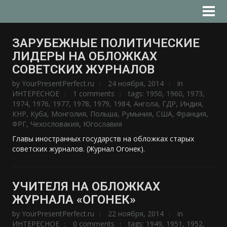
ЗАРУБЕЖНЫЕ ПОЛИТИЧЕСКИЕ
ЛИДЕРЫ НА ОБЛОЖКАХ
СОВЕТСКИХ ЖУРНАЛОВ
by
YourPresentPerfect.ru
24 ноября, 2014
in
ИНТЕРЕСНОЕ
1 comments
tags:
1950
,
1960
,
1973
,
1974
,
1976
,
1977
,
1978
,
1979
,
1984
,
Ангола
,
ГДР
,
Индия
,
КНР
,
Куба
,
Монголия
,
Польша
,
Румыния
,
США
,
Франция
,
ФРГ
,
Чехословакия
,
Югославия
Главы иностранных государств на обложках старых
советских журналов. (Журнал Огонек).
УЧИТЕЛЯ НА ОБЛОЖКАХ
ЖУРНАЛА «ОГОНЕК»
by
YourPresentPerfect.ru
22 ноября, 2014
in
ИНТЕРЕСНОЕ
0 comments
tags:
1949
,
1951
,
1952
,