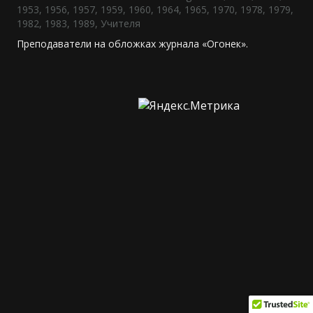
1953
,
1956
,
1957
,
1959
,
1960
,
1964
,
1965
,
1970
,
1978
,
1979
,
1982
,
1983
,
1989
,
Учителя
Преподаватели на обложках журнала «Огонек».