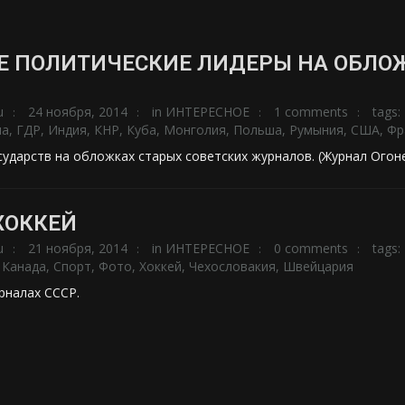
 ПОЛИТИЧЕСКИЕ ЛИДЕРЫ НА ОБЛОЖ
u
24 ноября, 2014
in
ИНТЕРЕСНОЕ
1 comments
tags:
ла
,
ГДР
,
Индия
,
КНР
,
Куба
,
Монголия
,
Польша
,
Румыния
,
США
,
Фр
сударств на обложках старых советских журналов. (Журнал Огон
ХОККЕЙ
u
21 ноября, 2014
in
ИНТЕРЕСНОЕ
0 comments
tags:
,
Канада
,
Спорт
,
Фото
,
Хоккей
,
Чехословакия
,
Швейцария
рналах СССР.