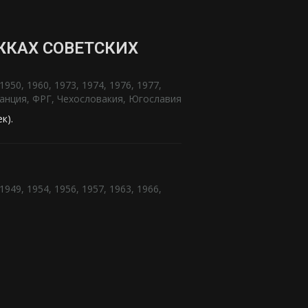
КАХ СОВЕТСКИХ
1950
,
1960
,
1973
,
1974
,
1976
,
1977
,
анция
,
ФРГ
,
Чехословакия
,
Югославия
ек).
1949
,
1954
,
1956
,
1957
,
1963
,
1966
,