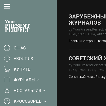
ЗАРУБЕЖНЫЕ
ЖУРНАЛОВ
by
YourPresentPerfect.r
1978
,
1979
,
1984
,
Анго
Главы иностранных го
О НАС
СОВЕТСКИЙ 
ABOUT US
by
YourPresentPerfect.r
КУПИТЬ
1967
,
1968
,
1971
,
1982
Советский хоккей в жу
ЖУРНАЛЫ
НОСТАЛЬГИЯ
КРОССВОРДЫ