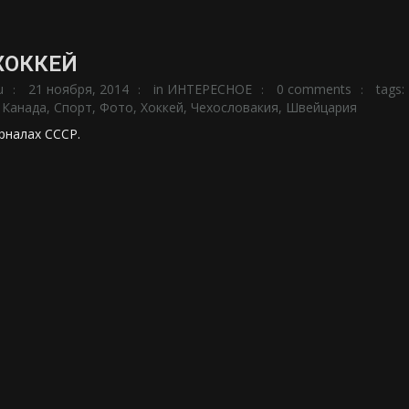
ХОККЕЙ
u
21 ноября, 2014
in
ИНТЕРЕСНОЕ
0 comments
tags:
,
Канада
,
Спорт
,
Фото
,
Хоккей
,
Чехословакия
,
Швейцария
рналах СССР.