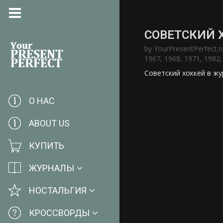
СОВЕТСКИЙ 
by
YourPresentPerfect.r
1967
,
1968
,
1971
,
1982
Советский хоккей в жу
О НАС
ABOUT US
КУПИТЬ
ЖУРНАЛЫ
НОСТАЛЬГИЯ
КРОССВОРДЫ