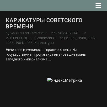
КАРИКАТУРЫ СОВЕТСКОГО
ВРЕМЕНИ
by
YourPresentPerfect.ru
27 ноября, 2014
in
ИНТЕРЕСНОЕ
0 comments
tags:
1959
,
1980
,
1982
,
1983
,
1984
,
1986
,
Карикатуры
Ничего не изменилось с прошлого века. Ни
государственная пропаганда ни зловещие планы
западного империализма …