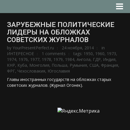
ЗАРУБЕЖНЫЕ ПОЛИТИЧЕСКИЕ
ЛИДЕРЫ НА ОБЛОЖКАХ
СОВЕТСКИХ ЖУРНАЛОВ
by
YourPresentPerfect.ru
24 ноября, 2014
in
ИНТЕРЕСНОЕ
1 comments
tags:
1950
,
1960
,
1973
,
1974
,
1976
,
1977
,
1978
,
1979
,
1984
,
Ангола
,
ГДР
,
Индия
,
КНР
,
Куба
,
Монголия
,
Польша
,
Румыния
,
США
,
Франция
,
ФРГ
,
Чехословакия
,
Югославия
Главы иностранных государств на обложках старых
советских журналов. (Журнал Огонек).