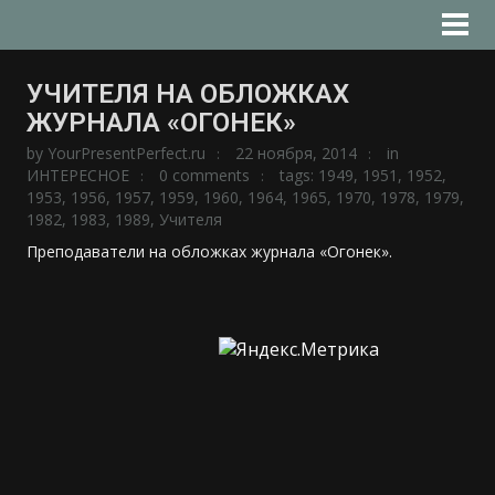
УЧИТЕЛЯ НА ОБЛОЖКАХ
ЖУРНАЛА «ОГОНЕК»
by
YourPresentPerfect.ru
22 ноября, 2014
in
ИНТЕРЕСНОЕ
0 comments
tags:
1949
,
1951
,
1952
,
1953
,
1956
,
1957
,
1959
,
1960
,
1964
,
1965
,
1970
,
1978
,
1979
,
1982
,
1983
,
1989
,
Учителя
Преподаватели на обложках журнала «Огонек».