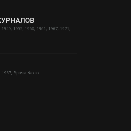
ЖУРНАЛОВ
:
1949
,
1955
,
1960
,
1961
,
1967
,
1971
,
:
1967
,
Врачи
,
Фото