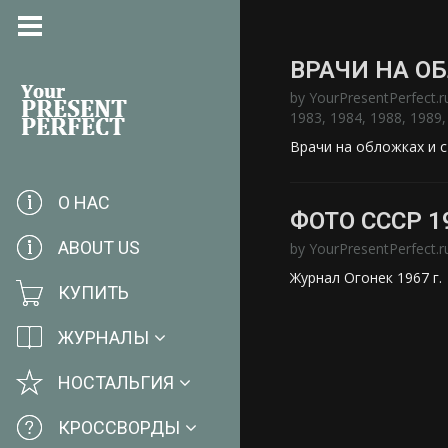
ВРАЧИ НА О
by
YourPresentPerfect.r
1983
,
1984
,
1988
,
1989
Врачи на обложках и с
О НАС
ФОТО СССР 1
ABOUT US
by
YourPresentPerfect.r
Журнал Огонек 1967 г.
КУПИТЬ
ЖУРНАЛЫ
НОСТАЛЬГИЯ
КРОССВОРДЫ