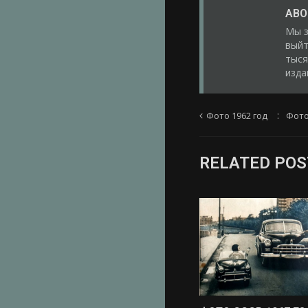
ABO
Мы з
выйт
тыся
изда
Фото 1962 год
Фото
RELATED POS