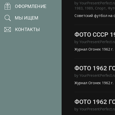
by
YourPresentPerfect.r
ОФОРМЛЕНИЕ
1983
,
1989
,
Спорт
,
Фут
Советский футбол на 
МЫ ИЩЕМ
КОНТАКТЫ
ФОТО СССР 1
by
YourPresentPerfect.r
Журнал Огонек 1962 г.
ФОТО 1962 Г
by
YourPresentPerfect.r
Журнал Огонек 1962 г.
ФОТО 1962 Г
by
YourPresentPerfect.r