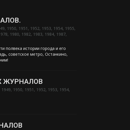
АЛОВ.
49
,
1950
,
1951
,
1952
,
1953
,
1954
,
1955
,
1978
,
1980
,
1982
,
1983
,
1984
,
1987
,
ти полвека истории города и его
адь, советское метро, Останкино,
ним!
Х ЖУРНАЛОВ
:
1949
,
1950
,
1951
,
1952
,
1953
,
1954
,
РНАЛОВ