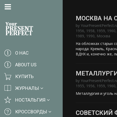
МОСКВА НА 
by
YourPresentPerfect.r
1956
,
1958
,
1959
,
1960
1989
,
1990
,
Москва
На обложках старых со
народа: Кремль, Красн
О НАС
ВДНХ и, конечно же, л
ABOUT US
МЕТАЛЛУРГИ
КУПИТЬ
by
YourPresentPerfect.r
1955
,
1956
,
1959
,
1960
ЖУРНАЛЫ
Металлургия и уголь 
НОСТАЛЬГИЯ
КРОССВОРДЫ
СОВЕТСКИЙ 