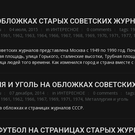
ОБЛОЖКАХ СТАРЫХ СОВЕТСКИХ ЖУРН
u
04 июля, 2015
in
ИНТЕРЕСНОЕ
0 comments
tags:
19
,
1961
,
1962
,
1963
,
1964
,
1966
,
1967
,
1968
,
1969
,
1970
,
1971
,
1977
,
ветских журналов представлена Москва с 1949 по 1990 год. Поч
ая площадь, улица Горького, сталинские высотки, Трубная площ
ица людей того времени. Как изменился город и страна вместе с 
Я И УГОЛЬ НА ОБЛОЖКАХ СОВЕТСКИ
u
07 декабря, 2014
in
ИНТЕРЕСНОЕ
0 comments
tags
,
1961
,
1962
,
1966
,
1967
,
1969
,
1971
,
1974
,
Металлургия и уголь
на обложках и страницах журналов СССР.
ФУТБОЛ НА СТРАНИЦАХ СТАРЫХ ЖУ