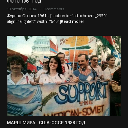
ФОТО 1961 ГОД
13 октября, 2014
0 comments
Журнал Огонек 1961г. [caption id="attachment_2350"
align="alignleft" width="640"]
Read more!
МАРШ МИРА . США-СССР 1988 ГОД.