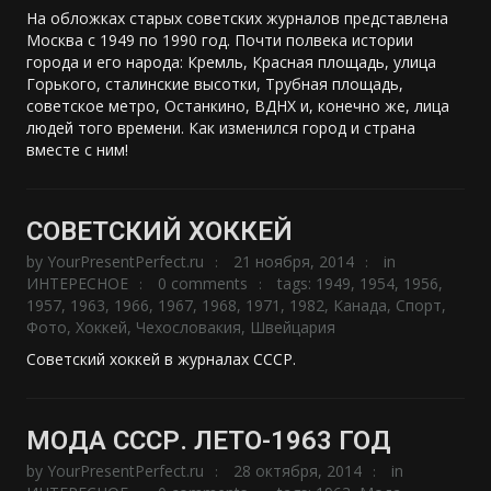
На обложках старых советских журналов представлена
Москва с 1949 по 1990 год. Почти полвека истории
города и его народа: Кремль, Красная площадь, улица
Горького, сталинские высотки, Трубная площадь,
советское метро, Останкино, ВДНХ и, конечно же, лица
людей того времени. Как изменился город и страна
вместе с ним!
СОВЕТСКИЙ ХОККЕЙ
by
YourPresentPerfect.ru
21 ноября, 2014
in
ИНТЕРЕСНОЕ
0 comments
tags:
1949
,
1954
,
1956
,
1957
,
1963
,
1966
,
1967
,
1968
,
1971
,
1982
,
Канада
,
Спорт
,
Фото
,
Хоккей
,
Чехословакия
,
Швейцария
Советский хоккей в журналах СССР.
МОДА СССР. ЛЕТО-1963 ГОД
by
YourPresentPerfect.ru
28 октября, 2014
in