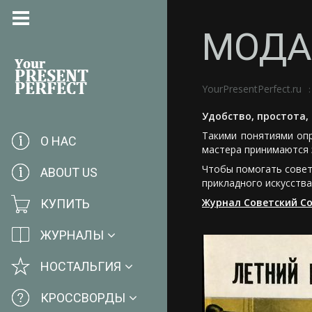
МОДА 
YourPresentPerfect.ru
Удобство, простота,
Такими понятиями опр
О НАС
мастера принимаются з
Чтобы помогать совет
ABOUT US
прикладного искусства
Журнал Советский С
КУПИТЬ
ЖУРНАЛЫ
НОСТАЛЬГИЯ
КРОССВОРДЫ