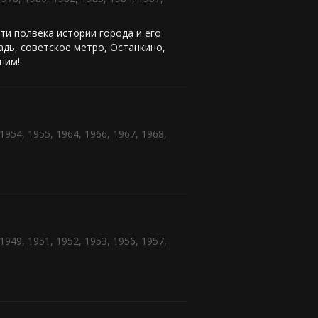
ти полвека истории города и его
адь, советское метро, Останкино,
ним!
1954
,
1955
,
1964
,
1966
,
1967
,
1968
,
1949
,
1951
,
1952
,
1953
,
1956
,
1957
,