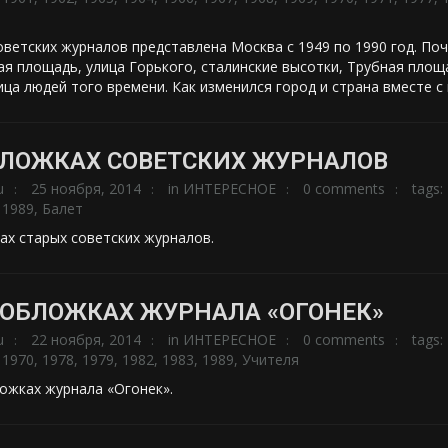
ветских журналов представлена Москва с 1949 по 1990 год. Поч
ая площадь, улица Горького, сталинские высотки, Трубная площ
ица людей того времени. Как изменился город и страна вместе с 
БЛОЖКАХ СОВЕТСКИХ ЖУРНАЛОВ
u
25 ноября, 2014
in
ИНТЕРЕСНОЕ
0 comments
tags:
,
1989
,
Балет
ах старых советских журналов.
 ОБЛОЖКАХ ЖУРНАЛА «ОГОНЕК»
u
22 ноября, 2014
in
ИНТЕРЕСНОЕ
0 comments
tags:
,
1970
,
1978
,
1979
,
1982
,
1983
,
1989
,
Учителя
ожках журнала «Огонек».