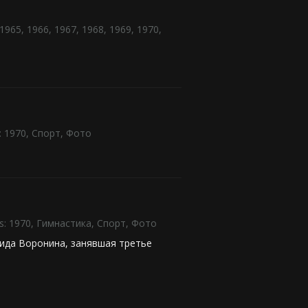
1965
,
1966
,
1967
,
1968
,
1969
,
1970
,
:
1970
,
Спорт
,
Фото
s:
1970
,
Гимнастика
,
Спорт
,
Фото
аида Воронина, занявшая третье