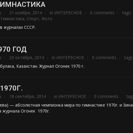
ГИМНАСТИКА
u
21 ноября, 2014
in
ИНТЕРЕСНОЕ
0 comments
tags:
,
Гимнастика
,
Спорт
,
Фото
 в журналах СССР.
970 ГОД
u
23 октября, 2014
in
ИНТЕРЕСНОЕ
0 comments
tags
булака, Казахстан. Журнал Огонек 1970 г.
1970Г.
u
18 сентября, 2014
in
ИНТЕРЕСНОЕ
0 comments
tag
ева) — абсолютная чемпионка мира по гимнастике 1970г. и Зин
а журнала Огонек 1970г.