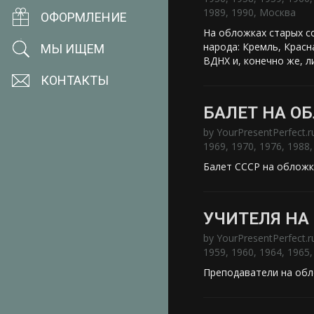
1989
,
1990
,
Москва
ОФОРМЛЕНИЕ
На обложках старых со
народа: Кремль, Красн
МЫ ИЩЕМ
ВДНХ и, конечно же, л
КОНТАКТЫ
БАЛЕТ НА О
by
YourPresentPerfect.r
1969
,
1970
,
1976
,
1988
Балет СССР на обложк
УЧИТЕЛЯ НА
by
YourPresentPerfect.r
1959
,
1960
,
1964
,
1965
Преподаватели на обл