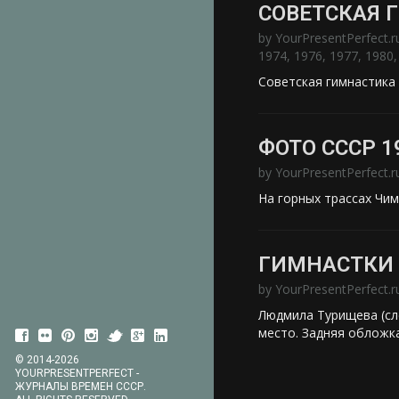
СОВЕТСКАЯ 
by
YourPresentPerfect.r
1974
,
1976
,
1977
,
1980
Советская гимнастика
ФОТО СССР 1
by
YourPresentPerfect.r
На горных трассах Чим
ГИМНАСТКИ 
by
YourPresentPerfect.r
Людмила Турищева (сл
место. Задняя обложк
© 2014-2026
YOURPRESENTPERFECT -
ЖУРНАЛЫ ВРЕМЕН СССР.