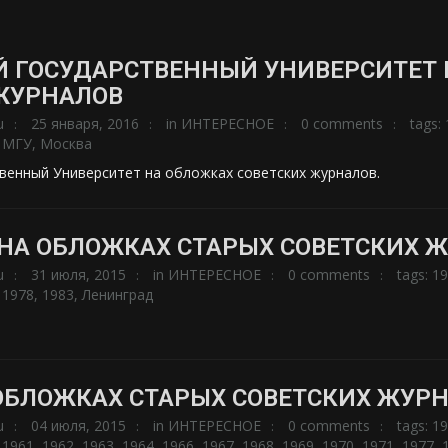
 ГОСУДАРСТВЕННЫЙ УНИВЕРСИТЕТ 
ЖУРНАЛОВ
u
25 января, 2016
in
ИНТЕРЕСНОЕ
0 comments
tags:
,
МГУ
,
Москва
венный Университет на обложках советских журналов.
НА ОБЛОЖКАХ СТАРЫХ СОВЕТСКИХ Ж
u
31 июля, 2015
in
ИНТЕРЕСНОЕ
0 comments
tags:
19
,
1978
,
1983
,
Ленинград
ОБЛОЖКАХ СТАРЫХ СОВЕТСКИХ ЖУРН
u
04 июля, 2015
in
ИНТЕРЕСНОЕ
0 comments
tags:
19
,
1961
,
1962
,
1963
,
1964
,
1966
,
1967
,
1968
,
1969
,
1970
,
1971
,
1977
,