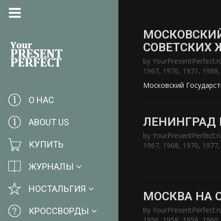
МОСКОВСКИЙ
СОВЕТСКИХ 
by
YourPresentPerfect.r
1967
,
1970
,
1971
,
1989
Московский Государст
О НАС
ЛЕНИНГРАД 
ABOUT US
by
YourPresentPerfect.r
КУПИТЬ
1967
,
1968
,
1970
,
1977
ЖУРНАЛЫ
НОСТАЛЬГИЯ
МОСКВА НА 
by
YourPresentPerfect.r
КРОССВОРДЫ
1956
,
1958
,
1959
,
1960