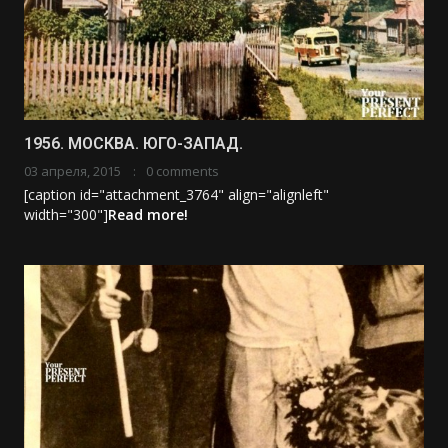
1956. МОСКВА. ЮГО-ЗАПАД.
03 апреля, 2015
0 comments
[caption id="attachment_3764" align="alignleft"
width="300"]
Read more!