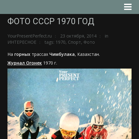
ФОТО СССР 1970 ГОД
YourPresentPerfect.ru
23 октября, 2014
in
ИНТЕРЕСНОЕ
tags:
1970
,
Спорт
,
Фото
На
горных
трассах
Чимбулака
, Казахстан.
Журнал Огонек
1970 г.