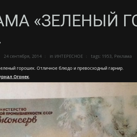
АМА «ЗЕЛЕНЫЙ Г
.
24 сентября, 2014
in
ИНТЕРЕСНОЕ
tags:
1953
,
Реклама
леный горошек. Отличное блюдо и превосходный гарнир.
урнал Огонек
.