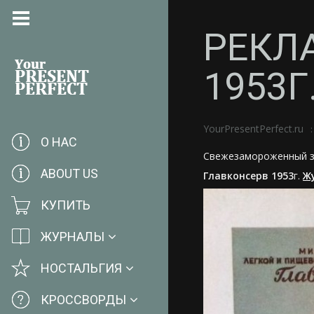
РЕКЛ
1953Г
YourPresentPerfect.ru
О НАС
Свежезамороженный зе
ABOUT US
Главконсерв
1953
г.
Ж
КУПИТЬ
ЖУРНАЛЫ
НОСТАЛЬГИЯ
КРОССВОРДЫ