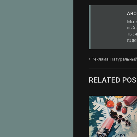
ABO
Мы з
выйт
тыся
изда
Реклама. Натуральный
RELATED POS