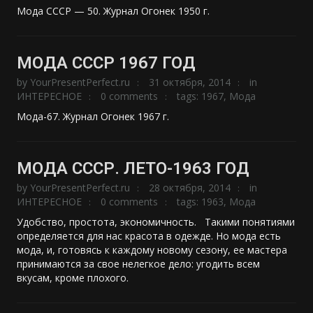
Мода СССР — 50. Журнал Огонек 1950 г.
МОДА СССР 1967 ГОД
by
YourPresentPerfect.ru
31 октября, 2014
in
ИНТЕРЕСНОЕ
0 comments
tags:
1967
,
Мода
Мода-67. Журнал Огонек 1967 г.
МОДА СССР. ЛЕТО-1963 ГОД
by
YourPresentPerfect.ru
28 октября, 2014
in
ИНТЕРЕСНОЕ
0 comments
tags:
1963
,
Мода
Удобство, простота, экономичность. Такими понятиями
определяется для нас красота в одежде. Но мода есть
мода, и, готовясь к каждому новому сезону, ее мастера
принимаются за свое нелегкое дело: угодить всем
вкусам, кроме плохого.