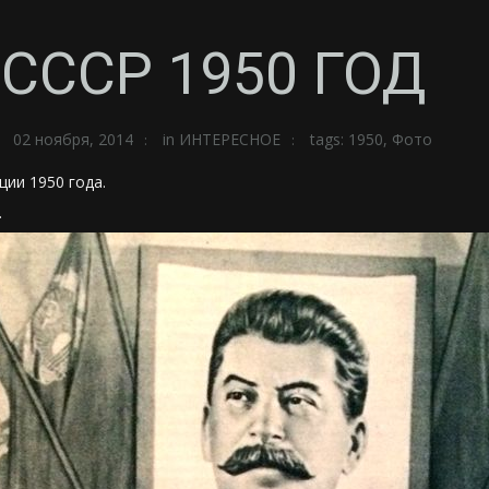
СССР 1950 ГОД
02 ноября, 2014
in
ИНТЕРЕСНОЕ
tags:
1950
,
Фото
ии 1950 года.
.