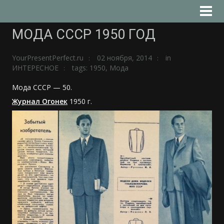
МОДА СССР 1950 ГОД
YourPresentPerfect.ru
02 ноября, 2014
in
ИНТЕРЕСНОЕ
tags:
1950
,
Мода
Мода СССР — 50.
Журнал Огонек
1950 г.