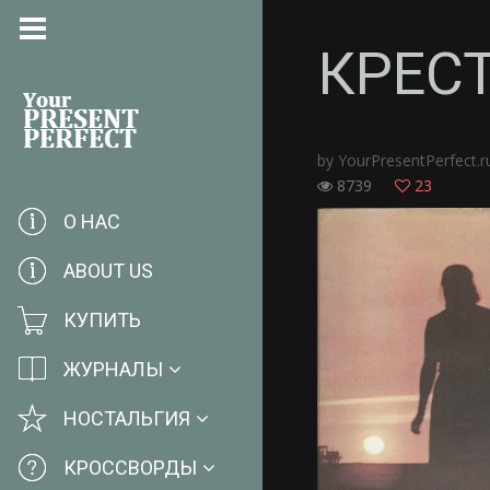
КРЕС
by
YourPresentPerfect.r
8739
23
О НАС
ABOUT US
КУПИТЬ
ЖУРНАЛЫ
НОСТАЛЬГИЯ
КРОССВОРДЫ