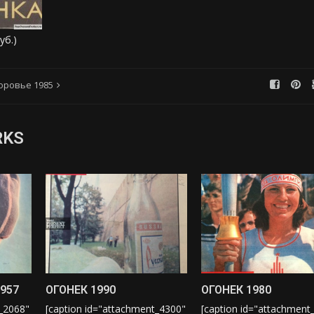
уб.)
оровье 1985
RKS
957
ОГОНЕК 1990
ОГОНЕК 1980
t_2068"
[caption id="attachment_4300"
[caption id="attachment