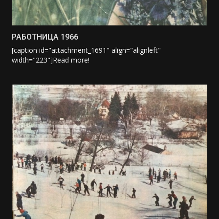
РАБОТНИЦА 1966
[caption id="attachment_1691" align="alignleft"
width="223"]
Read more!