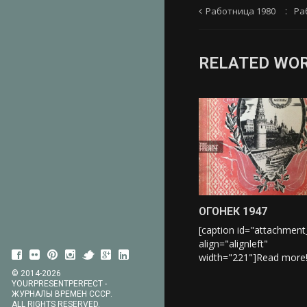
Работница 1980
Ра
RELATED WO
ОГОНЕК 1947
[caption id="attachmen
align="alignleft"
width="221"]
Read more
© 2014-2026
YOURPRESENTPERFECT -
ЖУРНАЛЫ ВРЕМЕН СССР.
ALL RIGHTS RESERVED.