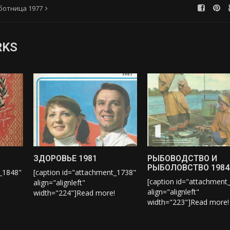
ботница 1977
RKS
ЗДОРОВЬЕ 1981
РЫБОВОДСТВО И
РЫБОЛОВСТВО 1984
t_1848"
[caption id="attachment_1738"
[caption id="attachment
align="alignleft"
align="alignleft"
!
width="224"]
Read more!
width="223"]
Read more!