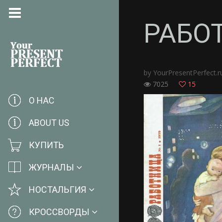
РАБО
by
YourPresentPerfect.r
7025
15
О НАС
ABOUT US
КУПИТЬ
ЖУРНАЛЫ
НОСТАЛЬГИЯ
КРОССВОРДЫ